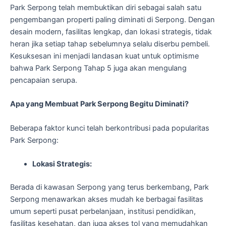
Park Serpong telah membuktikan diri sebagai salah satu
pengembangan properti paling diminati di Serpong. Dengan
desain modern, fasilitas lengkap, dan lokasi strategis, tidak
heran jika setiap tahap sebelumnya selalu diserbu pembeli.
Kesuksesan ini menjadi landasan kuat untuk optimisme
bahwa Park Serpong Tahap 5 juga akan mengulang
pencapaian serupa.
Apa yang Membuat Park Serpong Begitu Diminati?
Beberapa faktor kunci telah berkontribusi pada popularitas
Park Serpong:
Lokasi Strategis:
Berada di kawasan Serpong yang terus berkembang, Park
Serpong menawarkan akses mudah ke berbagai fasilitas
umum seperti pusat perbelanjaan, institusi pendidikan,
fasilitas kesehatan, dan juga akses tol yang memudahkan